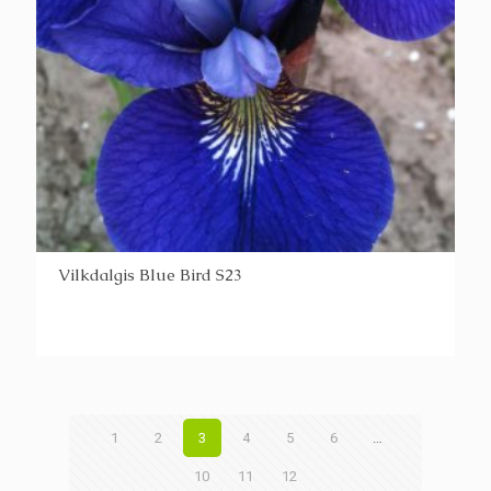
Vilkdalgis Blue Bird S23
1
2
3
4
5
6
…
10
11
12