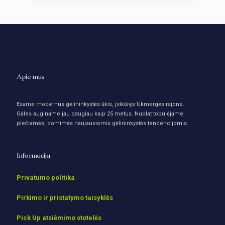
Apie mus
Esame modernus gėlininkystės ūkis, įsikūręs Ukmergės rajone.
Gėles auginame jau daugiau kaip 25 metus. Nuolat tobulėjame,
plečiamės, domimės naujausiomis gėlininkystės tendencijomis.
Informacija
Privatumo politika
Pirkimo ir pristatymo taisyklės
Pick Up atsiėmimo stotelės