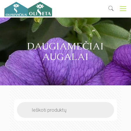
DAUGIAMEČIAI
AUGALAI
Products
search