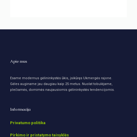
Apie mus
Esame modernus gėlininkystės ūkis, įsikūręs Ukmergės rajone.
Gėles auginame jau daugiau kaip 25 metus. Nuolat tobulėjame,
plečiamės, domimės naujausiomis gėlininkystės tendencijomis.
Informacija
Privatumo politika
Pirkimo ir pristatymo taisyklės