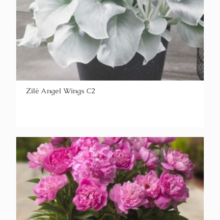
Žilė Angel Wings C2