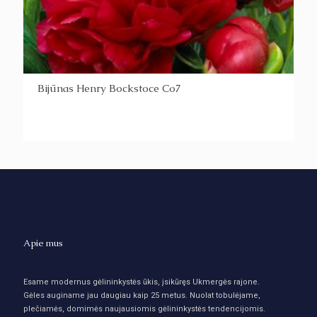
Bijūnas Henry Bockstoce Co7
Apie mus
Esame modernus gėlininkystės ūkis, įsikūręs Ukmergės rajone.
Gėles auginame jau daugiau kaip 25 metus. Nuolat tobulėjame,
plečiamės, domimės naujausiomis gėlininkystės tendencijomis.