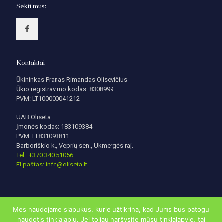
Sekti mus:
Kontaktai
Ūkininkas Pranas Rimandas Olisevičius
Ūkio registravimo kodas: 8308999
PVM: LT100000041212
UAB Oliseta
Įmonės kodas: 183109384
PVM: LT831093811
Barboriškio k., Veprių sen., Ukmergės raj.
Tel.: +370 340 51056
El paštas: info@oliseta.lt
Mes naudojame slapukus, kurie užtikrina, kad Jums bus patogu
naudotis tinklalapiu. Jei toliau naršysite mūsų tinklalapyje, tai