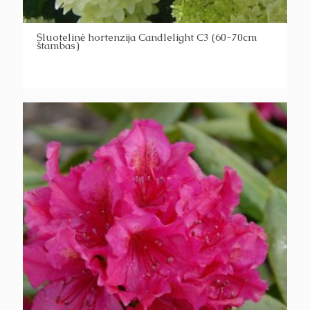
Šluotelinė hortenzija Candlelight C3 (60-70cm
štambas)