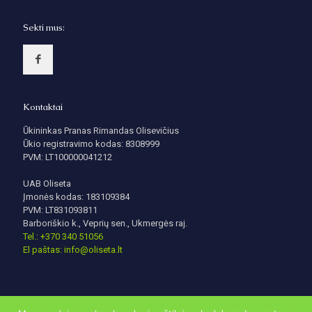
Sekti mus:
Kontaktai
Ūkininkas Pranas Rimandas Olisevičius
Ūkio registravimo kodas: 8308999
PVM: LT100000041212
UAB Oliseta
Įmonės kodas: 183109384
PVM: LT831093811
Barboriškio k., Veprių sen., Ukmergės raj.
Tel.: +370 340 51056
El paštas: info@oliseta.lt