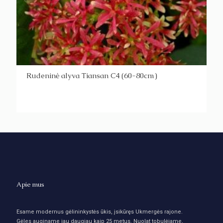
Rudeninė alyva Tiansan C4 (60-80cm)
Apie mus
Esame modernus gėlininkystės ūkis, įsikūręs Ukmergės rajone.
Gėles auginame jau daugiau kaip 25 metus. Nuolat tobulėjame,