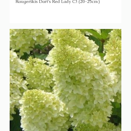
Raugerškis Dart’s Red Lady C3 (20-25cm)