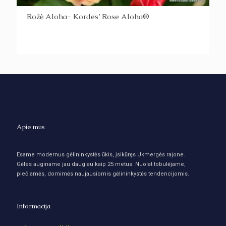
Rožė Aloha- Kordes’ Rose Aloha®
Apie mus
Esame modernus gėlininkystės ūkis, įsikūręs Ukmergės rajone.
Gėles auginame jau daugiau kaip 25 metus. Nuolat tobulėjame,
plečiamės, domimės naujausiomis gėlininkystės tendencijomis.
Informacija