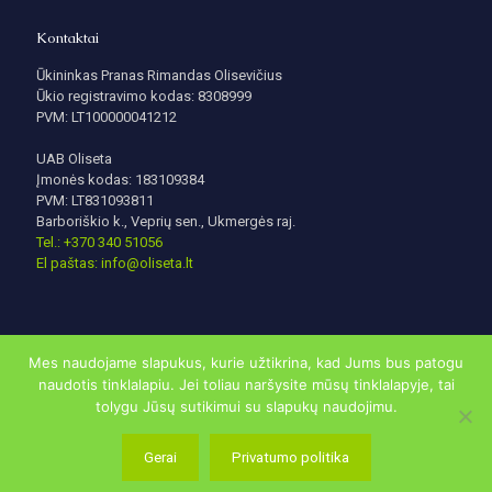
Kontaktai
Ūkininkas Pranas Rimandas Olisevičius
Ūkio registravimo kodas: 8308999
PVM: LT100000041212
UAB Oliseta
Įmonės kodas: 183109384
PVM: LT831093811
Barboriškio k., Veprių sen., Ukmergės raj.
Tel.: +370 340 51056
El paštas: info@oliseta.lt
Mes naudojame slapukus, kurie užtikrina, kad Jums bus patogu
naudotis tinklalapiu. Jei toliau naršysite mūsų tinklalapyje, tai
tolygu Jūsų sutikimui su slapukų naudojimu.
© 2020 | oliseta.lt visos teisės saugomos. Sukurta
DigitalSavyy
Gerai
Privatumo politika