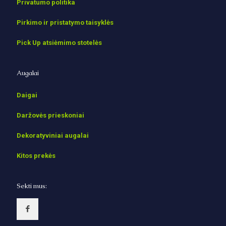
Privatumo politika
Pirkimo ir pristatymo taisyklės
Pick Up atsiėmimo stotelės
Augalai
Daigai
Daržovės prieskoniai
Dekoratyviniai augalai
Kitos prekės
Sekti mus: