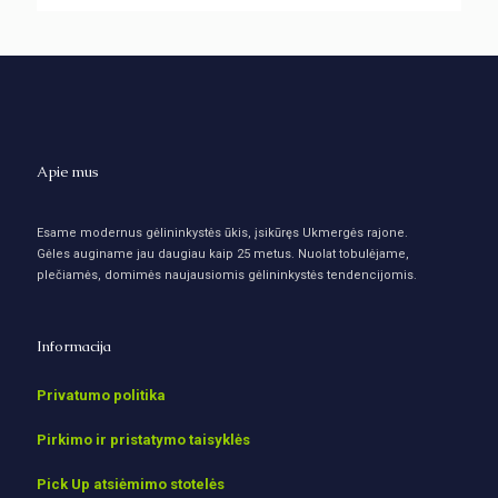
Apie mus
Esame modernus gėlininkystės ūkis, įsikūręs Ukmergės rajone.
Gėles auginame jau daugiau kaip 25 metus. Nuolat tobulėjame,
plečiamės, domimės naujausiomis gėlininkystės tendencijomis.
Informacija
Privatumo politika
Pirkimo ir pristatymo taisyklės
Pick Up atsiėmimo stotelės