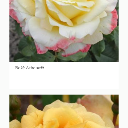
Rožė Athena®