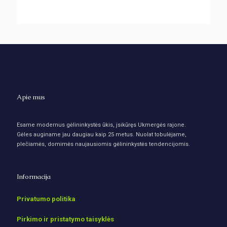
Apie mus
Esame modernus gėlininkystės ūkis, įsikūręs Ukmergės rajone.
Gėles auginame jau daugiau kaip 25 metus. Nuolat tobulėjame,
plečiamės, domimės naujausiomis gėlininkystės tendencijomis.
Informacija
Privatumo politika
Pirkimo ir pristatymo taisyklės