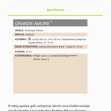
Aprašymas
Prekių spalva gali nežymiai skirtis nuo elektroninėje
parduotuvėje pavaizduotos Prekės dėl naudojamų