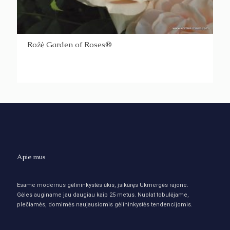
Rožė Garden of Roses®
Apie mus
Esame modernus gėlininkystės ūkis, įsikūręs Ukmergės rajone.
Gėles auginame jau daugiau kaip 25 metus. Nuolat tobulėjame,
plečiamės, domimės naujausiomis gėlininkystės tendencijomis.