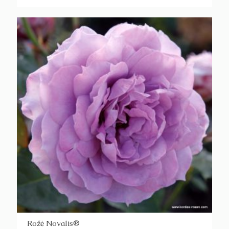
Rožė Novalis®