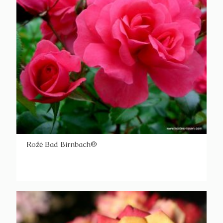
Rožė Bad Birnbach®