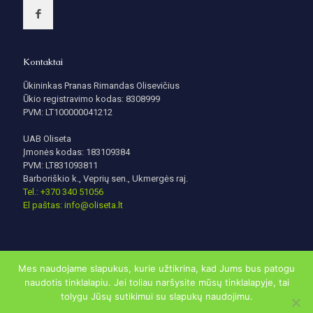
Kontaktai
Ūkininkas Pranas Rimandas Olisevičius
Ūkio registravimo kodas: 8308999
PVM: LT100000041212
UAB Oliseta
Įmonės kodas: 183109384
PVM: LT831093811
Barboriškio k., Veprių sen., Ukmergės raj.
Tel.: +370 340 51056
El paštas: info@oliseta.lt
Mes naudojame slapukus, kurie užtikrina, kad Jums bus patogu
naudotis tinklalapiu. Jei toliau naršysite mūsų tinklalapyje, tai
tolygu Jūsų sutikimui su slapukų naudojimu.