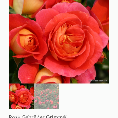
Rožė Gebrüder Grimm®