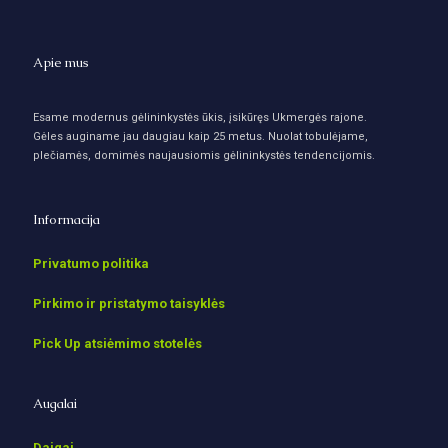
Apie mus
Esame modernus gėlininkystės ūkis, įsikūręs Ukmergės rajone.
Gėles auginame jau daugiau kaip 25 metus. Nuolat tobulėjame,
plečiamės, domimės naujausiomis gėlininkystės tendencijomis.
Informacija
Privatumo politika
Pirkimo ir pristatymo taisyklės
Pick Up atsiėmimo stotelės
Augalai
Daigai