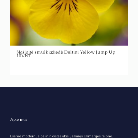
Našlaitė smulkiažiedė Deltini Yellow Jump Up
10VNT
Apie mus
Esame modernus gėlininkystės ūkis, įsikūręs Ukmergės rajone.