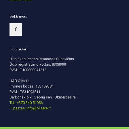
Sekti mus:
Kontaktai
Ūkininkas Pranas Rimandas Olisevičius
Ūkio registravimo kodas: 8308999
PVM: LT100000041212
UAB Oliseta
Įmonės kodas: 183109384
PVM: LT831093811
Barboriškio k., Veprių sen., Ukmergės raj.
Tel.: +370 340 51056
El paštas: info@oliseta.lt