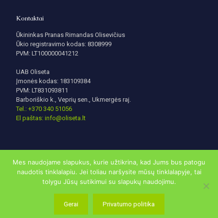
Kontaktai
Ūkininkas Pranas Rimandas Olisevičius
Ūkio registravimo kodas: 8308999
PVM: LT100000041212
UAB Oliseta
Įmonės kodas: 183109384
PVM: LT831093811
Barboriškio k., Veprių sen., Ukmergės raj.
Tel.: +370 340 51056
El paštas: info@oliseta.lt
Mes naudojame slapukus, kurie užtikrina, kad Jums bus patogu
naudotis tinklalapiu. Jei toliau naršysite mūsų tinklalapyje, tai
tolygu Jūsų sutikimui su slapukų naudojimu.
© 2020 | oliseta.lt visos teisės saugomos. Sukurta
DigitalSavyy
Gerai
Privatumo politika