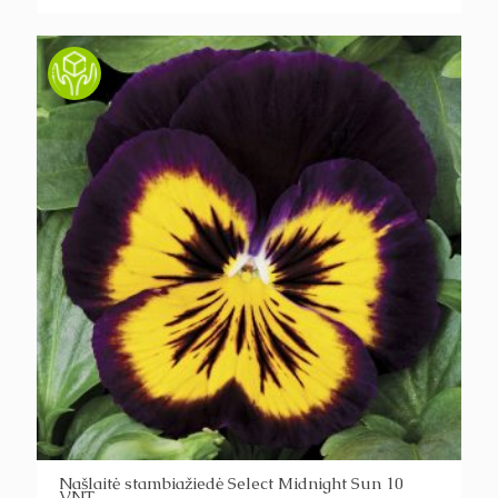
Našlaitė stambiažiedė Select Midnight Sun 10
VNT