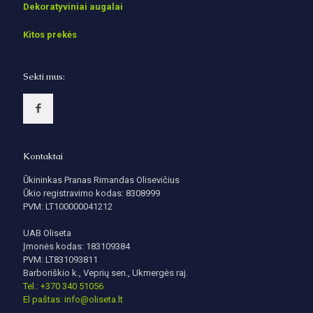
Dekoratyviniai augalai
Kitos prekės
Sekti mus:
Kontaktai
Ūkininkas Pranas Rimandas Olisevičius
Ūkio registravimo kodas: 8308999
PVM: LT100000041212
UAB Oliseta
Įmonės kodas: 183109384
PVM: LT831093811
Barboriškio k., Veprių sen., Ukmergės raj.
Tel.: +370 340 51056
El paštas: info@oliseta.lt