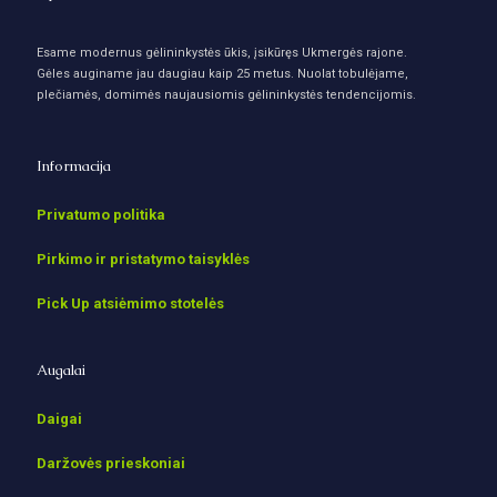
Esame modernus gėlininkystės ūkis, įsikūręs Ukmergės rajone.
Gėles auginame jau daugiau kaip 25 metus. Nuolat tobulėjame,
plečiamės, domimės naujausiomis gėlininkystės tendencijomis.
Informacija
Privatumo politika
Pirkimo ir pristatymo taisyklės
Pick Up atsiėmimo stotelės
Augalai
Daigai
Daržovės prieskoniai