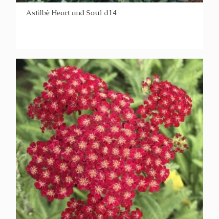
Astilbė Heart and Soul d14