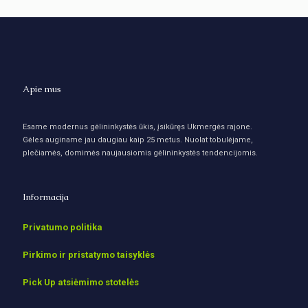
Apie mus
Esame modernus gėlininkystės ūkis, įsikūręs Ukmergės rajone.
Gėles auginame jau daugiau kaip 25 metus. Nuolat tobulėjame,
plečiamės, domimės naujausiomis gėlininkystės tendencijomis.
Informacija
Privatumo politika
Pirkimo ir pristatymo taisyklės
Pick Up atsiėmimo stotelės