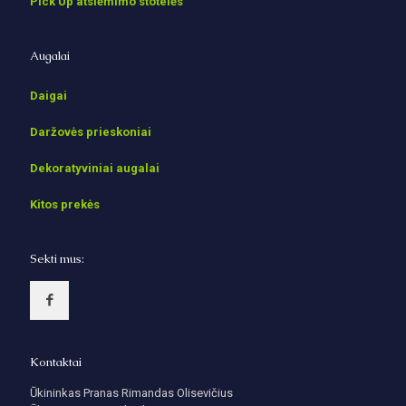
Pick Up atsiėmimo stotelės
Augalai
Daigai
Daržovės prieskoniai
Dekoratyviniai augalai
Kitos prekės
Sekti mus:
Kontaktai
Ūkininkas Pranas Rimandas Olisevičius