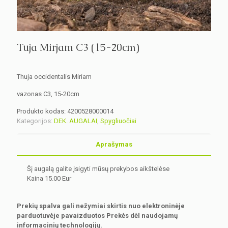
Tuja Mirjam C3 (15-20cm)
Thuja occidentalis Miriam
vazonas C3, 15-20cm
Produkto kodas:
4200528000014
Kategorijos:
DEK. AUGALAI
,
Spygliuočiai
Aprašymas
Šį augalą galite įsigyti mūsų prekybos aikštelėse
Kaina 15.00 Eur
Prekių spalva gali nežymiai skirtis nuo elektroninėje
parduotuvėje pavaizduotos Prekės dėl naudojamų
informacinių technologijų.