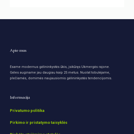
Apie mus
Esame modernus gėlininkystės ūkis, įsikūręs Ukmergės rajone.
Gėles auginame jau daugiau kaip 25 metus. Nuolat tobulėjame,
plečiamės, domimės naujausiomis gėlininkystės tendencijomis.
Informacija
Privatumo politika
Pirkimo ir pristatymo taisyklės