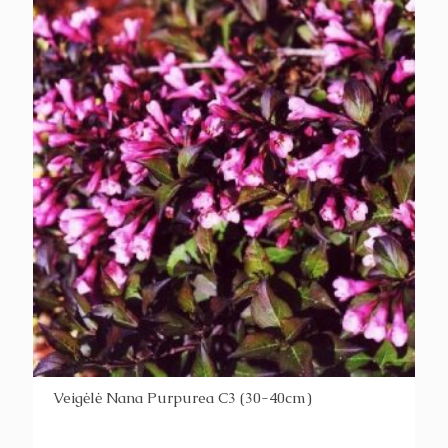
Veigėlė Nana Purpurea C3 (30-40cm)