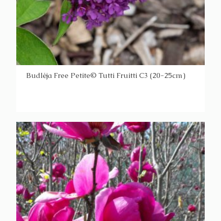
Budlėja Free Petite© Tutti Fruitti C3 (20-25cm)