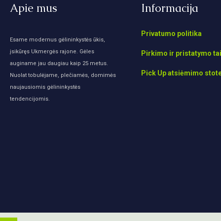
Apie mus
Informacija
Privatumo politika
Esame modernus gėlininkystės ūkis,
įsikūręs Ukmergės rajone. Gėles
Pirkimo ir pristatymo ta
auginame jau daugiau kaip 25 metus.
Pick Up atsiėmimo stot
Nuolat tobulėjame, plečiamės, domimės
naujausiomis gėlininkystės
tendencijomis.