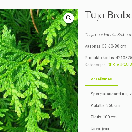
Tuja Brab
Thuja occidentalis Brabant
vazonas C3, 60-80 cm
Produkto kodas:
421032
Kategorijos:
DEK. AUGALA
Aprašymas
Sparčiai auganti tujų v
Aukštis: 350 cm
Plotis: 100 cm
Dirva: įvairi