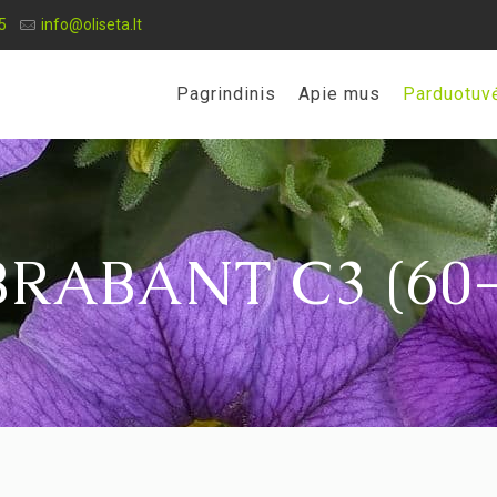
5
info@oliseta.lt
Pagrindinis
Apie mus
Parduotuv
BRABANT C3 (60