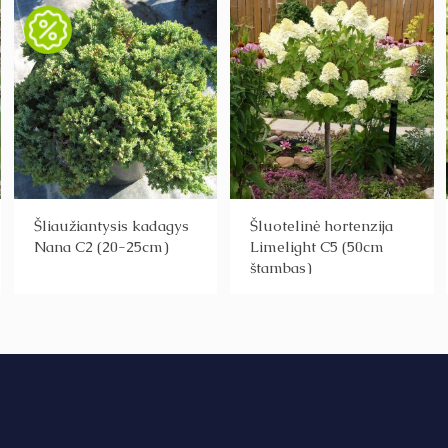
Šliaužiantysis kadagys
Šluotelinė hortenzija
Nana C2 (20-25cm)
Limelight C5 (50cm
štambas)