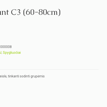
ant C3 (60-80cm)
5000008
I
,
Spygliuočiai
eislė, tinkanti sodinti grupėmis