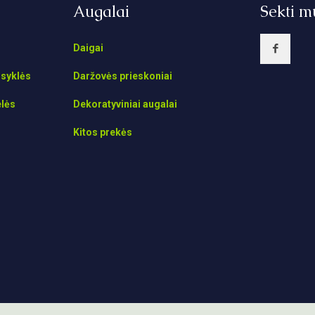
Augalai
Sekti m
Daigai
isyklės
Daržovės prieskoniai
elės
Dekoratyviniai augalai
Kitos prekės