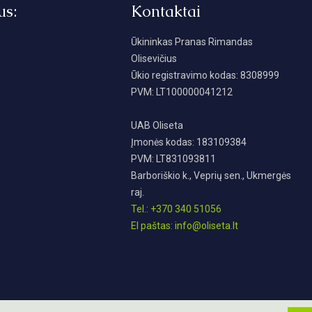
us:
Kontaktai
Ūkininkas Pranas Rimandas
Olisevičius
Ūkio registravimo kodas: 8308999
PVM: LT100000041212
UAB Oliseta
Įmonės kodas: 183109384
PVM: LT831093811
Barboriškio k., Veprių sen., Ukmergės
raj.
Tel.: +370 340 51056
El paštas: info@oliseta.lt