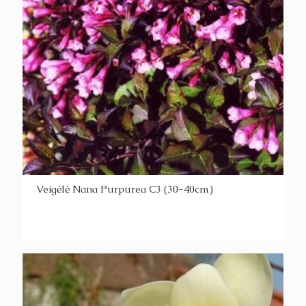
Veigėlė Nana Purpurea C3 (30-40cm)