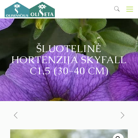
ŠLUOTELINĖ
HORTENZIJA SKYFALL
C1,5 (30-40 CM)