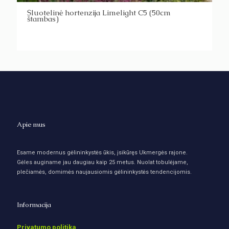
Šluotelinė hortenzija Limelight C5 (50cm
štambas)
Apie mus
Esame modernus gėlininkystės ūkis, įsikūręs Ukmergės rajone.
Gėles auginame jau daugiau kaip 25 metus. Nuolat tobulėjame,
plečiamės, domimės naujausiomis gėlininkystės tendencijomis.
Informacija
Privatumo politika