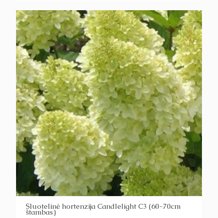
Šluotelinė hortenzija Candlelight C3 (60-70cm
štambas)