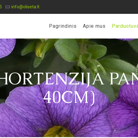
5
info@oliseta.lt
Pagrindinis
Apie mus
Parduotuv
HORTENZIJA PAN
40CM)