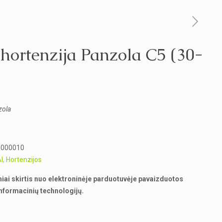
 hortenzija Panzola C5 (30-
zola
0000010
I
,
Hortenzijos
miai skirtis nuo elektroninėje parduotuvėje pavaizduotos
nformacinių technologijų.