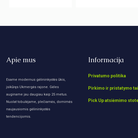
Apie mus
Informacija
Privatumo politika
Esame modernus gėlininkystės ūkis,
įsikūręs Ukmergės rajone. Gėles
Pirkimo ir pristatymo ta
auginame jau daugiau kaip 25 metus.
Pick Up atsiėmimo stot
Nuolat tobulėjame, plečiamės, domimės
naujausiomis gėlininkystės
tendencijomis.