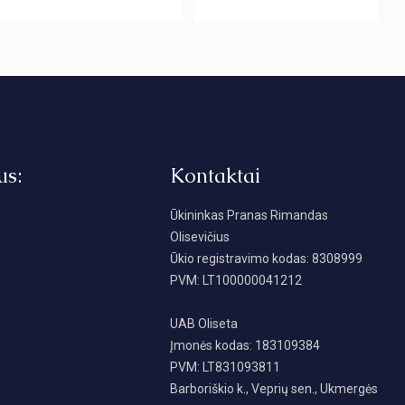
us:
Kontaktai
Ūkininkas Pranas Rimandas
Olisevičius
Ūkio registravimo kodas: 8308999
PVM: LT100000041212
UAB Oliseta
Įmonės kodas: 183109384
PVM: LT831093811
Barboriškio k., Veprių sen., Ukmergės