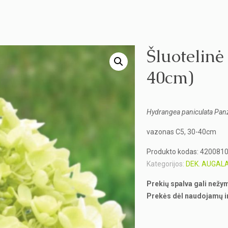
Šluotelinė
40cm)
Hydrangea paniculata Pan
vazonas C5, 30-40cm
Produkto kodas:
420081
Kategorijos:
DEK. AUGALA
Prekių spalva gali nežy
Prekės dėl naudojamų i