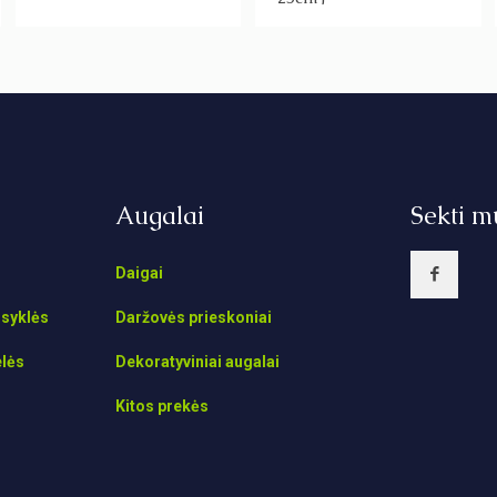
Augalai
Sekti m
Daigai
isyklės
Daržovės prieskoniai
elės
Dekoratyviniai augalai
Kitos prekės