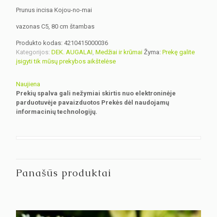
Prunus incisa Kojou-no-mai
vazonas C5, 80 cm štambas
Produkto kodas:
4210415000036
Kategorijos:
DEK. AUGALAI
,
Medžiai ir krūmai
Žyma:
Prekę galite
įsigyti tik mūsų prekybos aikštelėse
Naujiena
Prekių spalva gali nežymiai skirtis nuo elektroninėje
parduotuvėje pavaizduotos Prekės dėl naudojamų
informacinių technologijų.
Panašūs produktai