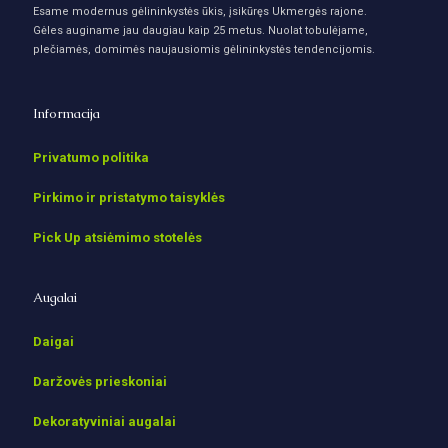
Esame modernus gėlininkystės ūkis, įsikūręs Ukmergės rajone.
Gėles auginame jau daugiau kaip 25 metus. Nuolat tobulėjame,
plečiamės, domimės naujausiomis gėlininkystės tendencijomis.
Informacija
Privatumo politika
Pirkimo ir pristatymo taisyklės
Pick Up atsiėmimo stotelės
Augalai
Daigai
Daržovės prieskoniai
Dekoratyviniai augalai