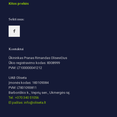
Kitos prekės
Sekti mus:
Kontaktai
Ūkininkas Pranas Rimandas Olisevičius
Ūkio registravimo kodas: 8308999
PVM: LT100000041212
UAB Oliseta
Įmonės kodas: 183109384
PVM: LT831093811
Barboriškio k., Veprių sen., Ukmergės raj.
Tel.: +370 340 51056
El paštas: info@oliseta.lt