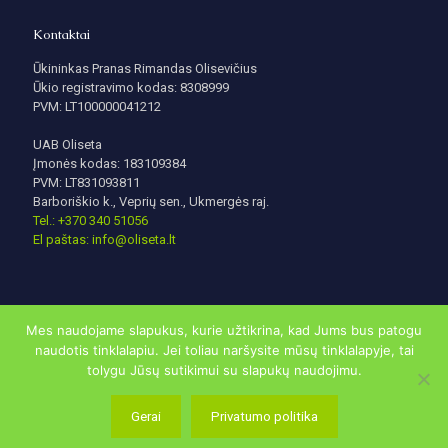
Kontaktai
Ūkininkas Pranas Rimandas Olisevičius
Ūkio registravimo kodas: 8308999
PVM: LT100000041212
UAB Oliseta
Įmonės kodas: 183109384
PVM: LT831093811
Barboriškio k., Veprių sen., Ukmergės raj.
Tel.: +370 340 51056
El paštas: info@oliseta.lt
Mes naudojame slapukus, kurie užtikrina, kad Jums bus patogu
naudotis tinklalapiu. Jei toliau naršysite mūsų tinklalapyje, tai
tolygu Jūsų sutikimui su slapukų naudojimu.
© 2020 | oliseta.lt visos teisės saugomos. Sukurta
DigitalSavyy
Gerai
Privatumo politika