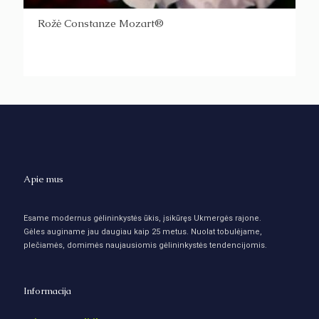
Rožė Constanze Mozart®
Apie mus
Esame modernus gėlininkystės ūkis, įsikūręs Ukmergės rajone.
Gėles auginame jau daugiau kaip 25 metus. Nuolat tobulėjame,
plečiamės, domimės naujausiomis gėlininkystės tendencijomis.
Informacija