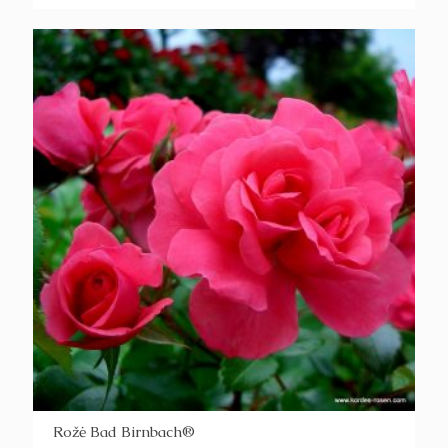
Rožė Bad Birnbach®