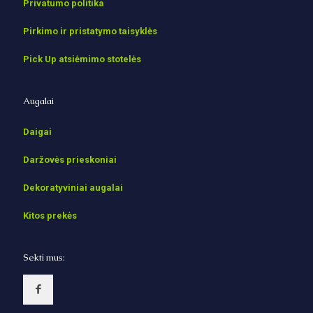
Privatumo politika
Pirkimo ir pristatymo taisyklės
Pick Up atsiėmimo stotelės
Augalai
Daigai
Daržovės prieskoniai
Dekoratyviniai augalai
Kitos prekės
Sekti mus: