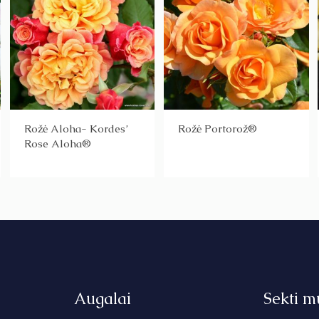
Rožė Aloha- Kordes’
Rožė Portorož®
Rose Aloha®
Augalai
Sekti m