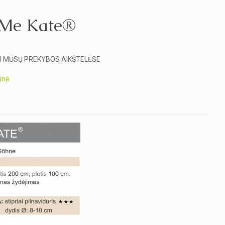
 Me Kate®
YTI MŪSŲ PREKYBOS AIKŠTELĖSE
linė