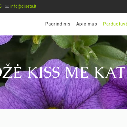
5
info@oliseta.lt
Pagrindinis
Apie mus
Parduotuv
ŽĖ KISS ME KA