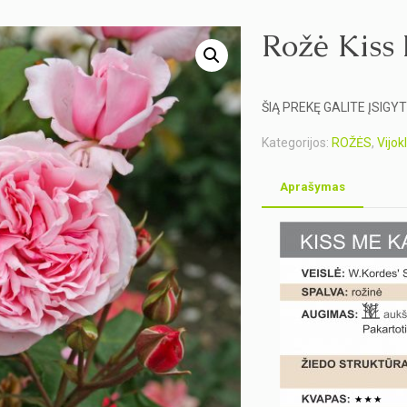
Rožė Kiss
ŠIĄ PREKĘ GALITE ĮSIG
Kategorijos:
ROŽĖS
,
Vijok
Aprašymas