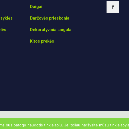
Daigai
isyklės
Daržovės prieskoniai
elės
Dekoratyviniai augalai
Kitos prekės
 bus patogu naudotis tinklalapiu. Jei toliau naršysite mūsų tinklalapyj