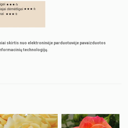
miai skirtis nuo elektroninėje parduotuvėje pavaizduotos
nformacinių technologijų.