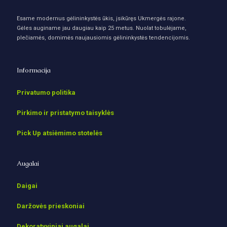
Esame modernus gėlininkystės ūkis, įsikūręs Ukmergės rajone.
Gėles auginame jau daugiau kaip 25 metus. Nuolat tobulėjame,
plečiamės, domimės naujausiomis gėlininkystės tendencijomis.
Informacija
Privatumo politika
Pirkimo ir pristatymo taisyklės
Pick Up atsiėmimo stotelės
Augalai
Daigai
Daržovės prieskoniai
Dekoratyviniai augalai