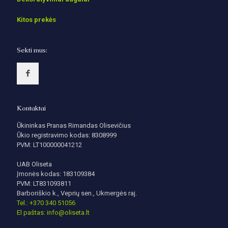
Kitos prekės
Sekti mus:
Kontaktai
Ūkininkas Pranas Rimandas Olisevičius
Ūkio registravimo kodas: 8308999
PVM: LT100000041212
UAB Oliseta
Įmonės kodas: 183109384
PVM: LT831093811
Barboriškio k., Veprių sen., Ukmergės raj.
Tel.: +370 340 51056
El paštas: info@oliseta.lt