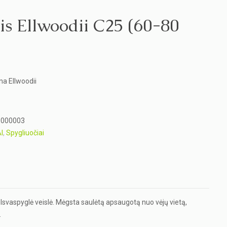
is Ellwoodii C25 (60-80
na Ellwoodii
5000003
I
,
Spygliuočiai
svaspyglė veislė. Mėgsta saulėtą apsaugotą nuo vėjų vietą,
.