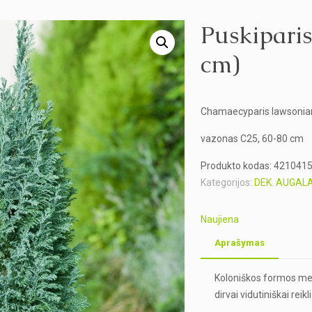
Puskiparis
cm)
Chamaecyparis lawsonia
vazonas C25, 60-80 cm
Produkto kodas:
421041
Kategorijos:
DEK. AUGALA
Naujiena
Aprašymas
Koloniškos formos mel
dirvai vidutiniškai reikli