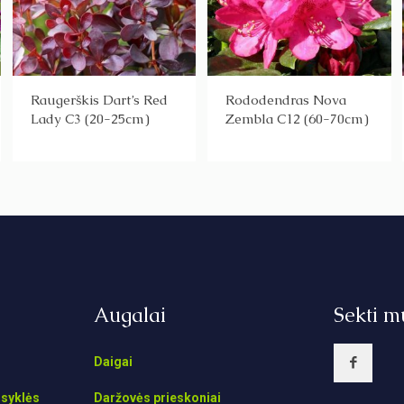
Raugerškis Dart’s Red
Rododendras Nova
Lady C3 (20-25cm)
Zembla C12 (60-70cm)
Augalai
Sekti m
Daigai
isyklės
Daržovės prieskoniai