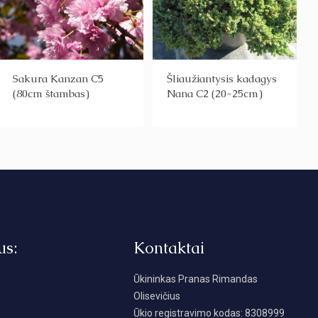
Sakura Kanzan C5
Šliaužiantysis kadagys
(80cm štambas)
Nana C2 (20-25cm)
us:
Kontaktai
Ūkininkas Pranas Rimandas
Olisevičius
Ūkio registravimo kodas: 8308999