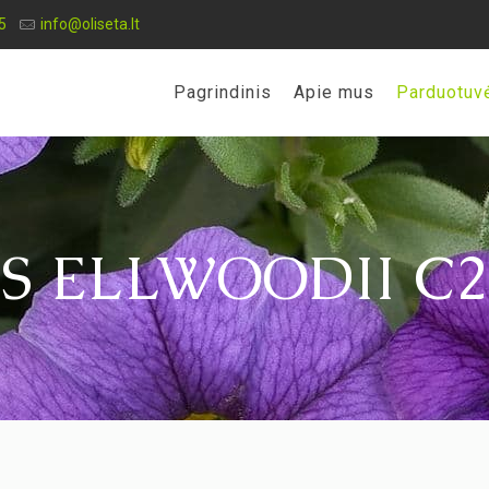
5
info@oliseta.lt
Pagrindinis
Apie mus
Parduotuv
S ELLWOODII C2