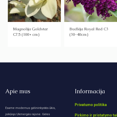
Magnolija Goldstar
Budlėja Royal Red C3
C7,5 (100+ cm)
(30-40cm)
Apie mus
Informacija
Privatumo politika
Esame modernus gėlininkystės ūkis,
įsikūręs Ukmergės rajone. Gėles
Pirkimo ir pristatymo ta