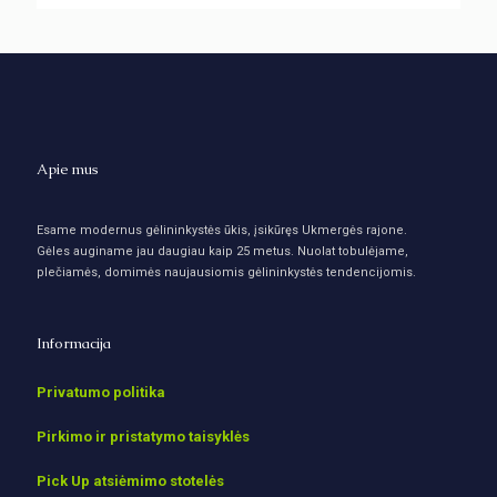
Apie mus
Esame modernus gėlininkystės ūkis, įsikūręs Ukmergės rajone.
Gėles auginame jau daugiau kaip 25 metus. Nuolat tobulėjame,
plečiamės, domimės naujausiomis gėlininkystės tendencijomis.
Informacija
Privatumo politika
Pirkimo ir pristatymo taisyklės
Pick Up atsiėmimo stotelės