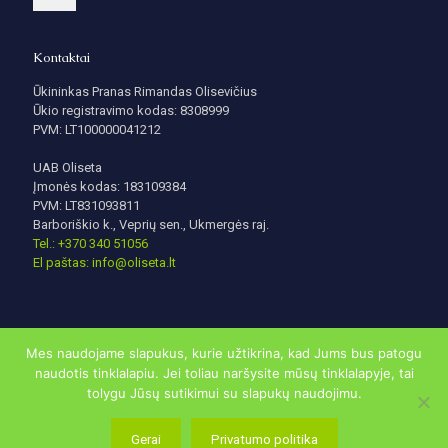
Kontaktai
Ūkininkas Pranas Rimandas Olisevičius
Ūkio registravimo kodas: 8308999
PVM: LT100000041212
UAB Oliseta
Įmonės kodas: 183109384
PVM: LT831093811
Barboriškio k., Veprių sen., Ukmergės raj.
Tel.: +370 340 51056
El paštas: info@oliseta.lt
Mes naudojame slapukus, kurie užtikrina, kad Jums bus patogu
naudotis tinklalapiu. Jei toliau naršysite mūsų tinklalapyje, tai
tolygu Jūsų sutikimui su slapukų naudojimu.
© 2020 | oliseta.lt visos teisės saugomos. Sukurta
DigitalSavyy
Gerai
Privatumo politika