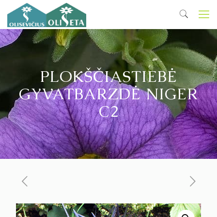
PLOKŠČIASTIEBĖ
GYVATBARZDĖ NIGER
C2