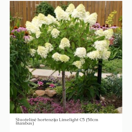
Šluotelinė hortenzija Limelight C5 (50cm
štambas)