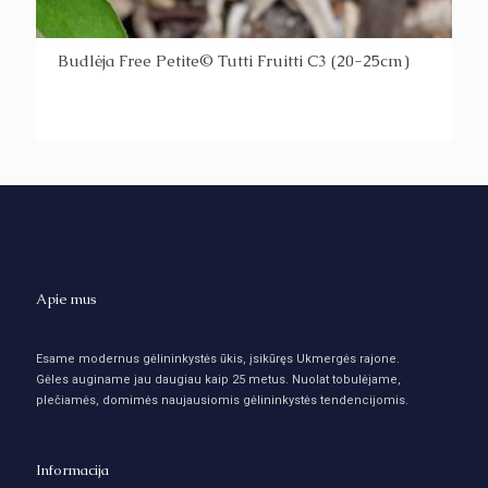
Budlėja Free Petite© Tutti Fruitti C3 (20-25cm)
Apie mus
Esame modernus gėlininkystės ūkis, įsikūręs Ukmergės rajone.
Gėles auginame jau daugiau kaip 25 metus. Nuolat tobulėjame,
plečiamės, domimės naujausiomis gėlininkystės tendencijomis.
Informacija