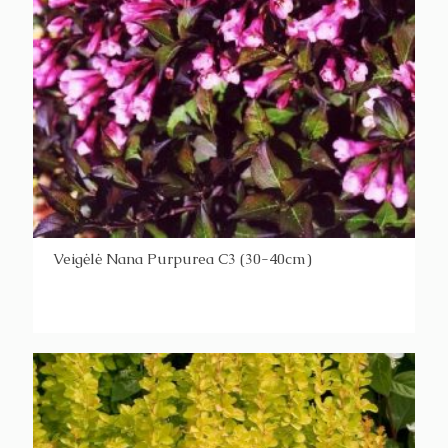
Veigėlė Nana Purpurea C3 (30-40cm)