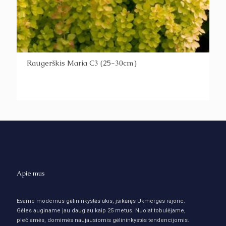
Raugerškis Maria C3 (25-30cm)
Apie mus
Esame modernus gėlininkystės ūkis, įsikūręs Ukmergės rajone.
Gėles auginame jau daugiau kaip 25 metus. Nuolat tobulėjame,
plečiamės, domimės naujausiomis gėlininkystės tendencijomis.