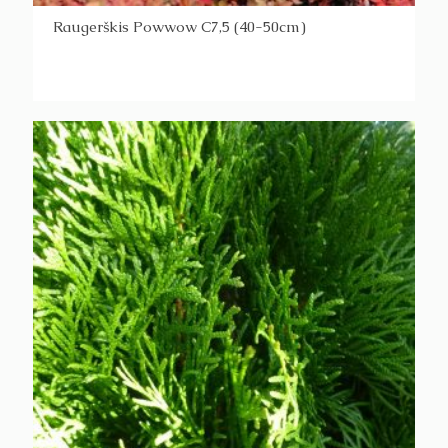
Raugerškis Powwow C7,5 (40-50cm)