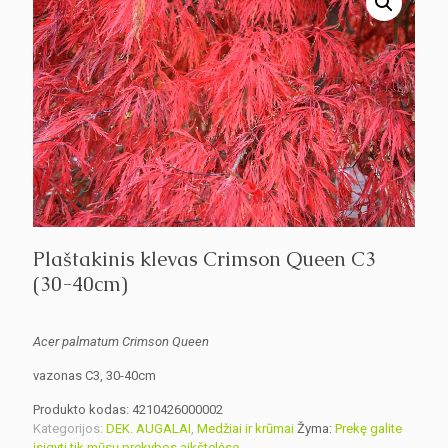
Plaštakinis klevas Crimson Queen C3
(30-40cm)
Acer palmatum Crimson Queen
vazonas C3, 30-40cm
Produkto kodas:
4210426000002
Kategorijos:
DEK. AUGALAI
,
Medžiai ir krūmai
Žyma:
Prekę galite
įsigyti tik mūsų prekybos aikštelėse