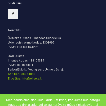
Sekti mus:
Kontaktai
Ūkininkas Pranas Rimandas Olisevičius
Ūkio registravimo kodas: 8308999
PVM: LT100000041212
UAB Oliseta
Įmonės kodas: 183109384
PVM: LT831093811
Barboriškio k., Veprių sen., Ukmergės raj.
Tel.: +370 340 51056
El paštas: info@oliseta.lt
Mes naudojame slapukus, kurie užtikrina, kad Jums bus patogu
naudotis tinklalapiu. Jei toliau naršysite mūsų tinklalapyje, tai