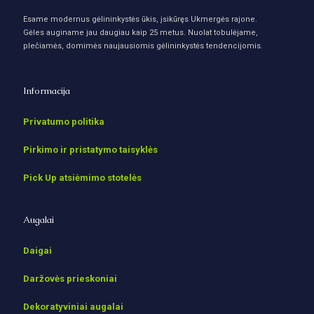
Esame modernus gėlininkystės ūkis, įsikūręs Ukmergės rajone.
Gėles auginame jau daugiau kaip 25 metus. Nuolat tobulėjame,
plečiamės, domimės naujausiomis gėlininkystės tendencijomis.
Informacija
Privatumo politika
Pirkimo ir pristatymo taisyklės
Pick Up atsiėmimo stotelės
Augalai
Daigai
Daržovės prieskoniai
Dekoratyviniai augalai