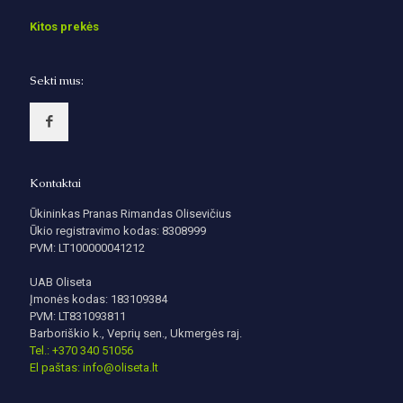
Kitos prekės
Sekti mus:
Kontaktai
Ūkininkas Pranas Rimandas Olisevičius
Ūkio registravimo kodas: 8308999
PVM: LT100000041212
UAB Oliseta
Įmonės kodas: 183109384
PVM: LT831093811
Barboriškio k., Veprių sen., Ukmergės raj.
Tel.: +370 340 51056
El paštas: info@oliseta.lt