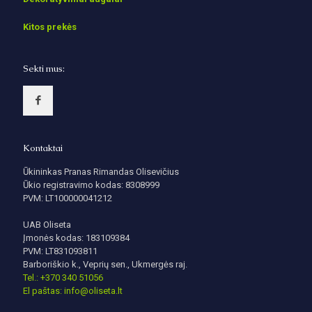
Kitos prekės
Sekti mus:
Kontaktai
Ūkininkas Pranas Rimandas Olisevičius
Ūkio registravimo kodas: 8308999
PVM: LT100000041212
UAB Oliseta
Įmonės kodas: 183109384
PVM: LT831093811
Barboriškio k., Veprių sen., Ukmergės raj.
Tel.: +370 340 51056
El paštas: info@oliseta.lt