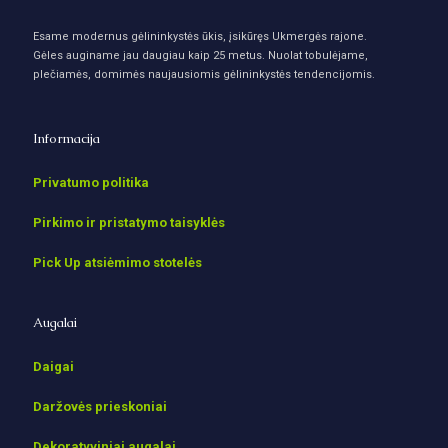
Esame modernus gėlininkystės ūkis, įsikūręs Ukmergės rajone.
Gėles auginame jau daugiau kaip 25 metus. Nuolat tobulėjame,
plečiamės, domimės naujausiomis gėlininkystės tendencijomis.
Informacija
Privatumo politika
Pirkimo ir pristatymo taisyklės
Pick Up atsiėmimo stotelės
Augalai
Daigai
Daržovės prieskoniai
Dekoratyviniai augalai