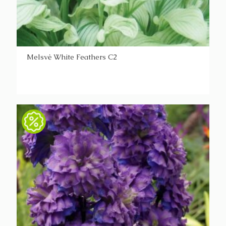
Melsvė White Feathers C2