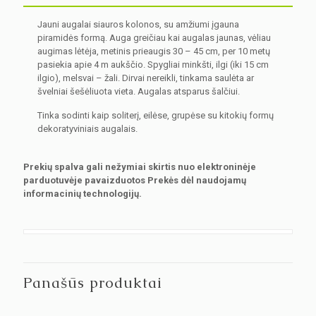
Jauni augalai siauros kolonos, su amžiumi įgauna
piramidės formą. Auga greičiau kai augalas jaunas, vėliau
augimas lėtėja, metinis prieaugis 30 – 45 cm, per 10 metų
pasiekia apie 4 m aukščio. Spygliai minkšti, ilgi (iki 15 cm
ilgio), melsvai – žali. Dirvai nereikli, tinkama saulėta ar
švelniai šešėliuota vieta. Augalas atsparus šalčiui.
Tinka sodinti kaip soliterį, eilėse, grupėse su kitokių formų
dekoratyviniais augalais.
Prekių spalva gali nežymiai skirtis nuo elektroninėje
parduotuvėje pavaizduotos Prekės dėl naudojamų
informacinių technologijų.
Panašūs produktai