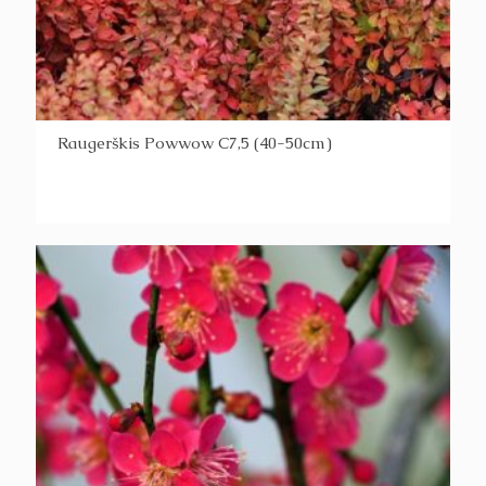
Raugerškis Powwow C7,5 (40-50cm)