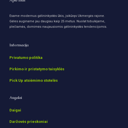
Apie mus
Esame modernus gėlininkystės ūkis, įsikūręs Ukmergės rajone.
Gėles auginame jau daugiau kaip 25 metus. Nuolat tobulėjame,
plečiamės, domimės naujausiomis gėlininkystės tendencijomis.
Informacija
Privatumo politika
Pirkimo ir pristatymo taisyklės
Pick Up atsiėmimo stotelės
Augalai
Daigai
Daržovės prieskoniai