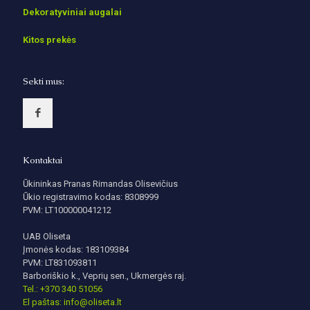
Dekoratyviniai augalai
Kitos prekės
Sekti mus:
Kontaktai
Ūkininkas Pranas Rimandas Olisevičius
Ūkio registravimo kodas: 8308999
PVM: LT100000041212
UAB Oliseta
Įmonės kodas: 183109384
PVM: LT831093811
Barboriškio k., Veprių sen., Ukmergės raj.
Tel.: +370 340 51056
El paštas: info@oliseta.lt