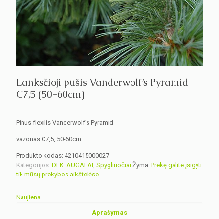
Lanksčioji pušis Vanderwolf’s Pyramid
C7,5 (50-60cm)
Pinus flexilis Vanderwolf’s Pyramid
vazonas C7,5, 50-60cm
Produkto kodas:
4210415000027
Kategorijos:
DEK. AUGALAI
,
Spygliuočiai
Žyma:
Prekę galite įsigyti
tik mūsų prekybos aikštelėse
Naujiena
Aprašymas