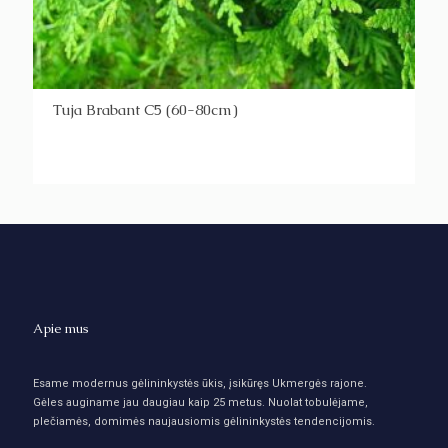
Tuja Brabant C5 (60-80cm)
Apie mus
Esame modernus gėlininkystės ūkis, įsikūręs Ukmergės rajone.
Gėles auginame jau daugiau kaip 25 metus. Nuolat tobulėjame,
plečiamės, domimės naujausiomis gėlininkystės tendencijomis.