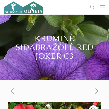
KRŪMINĖ
SIDABRAŽOLĖ RED
JOKER C3