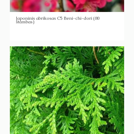
Japoninis abrikosas C5 Beni-chi-dori (80
štambas)