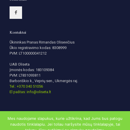
Kontaktai
Ūkininkas Pranas Rimandas Olisevičius
Ūkio registravimo kodas: 8308999
PVM: LT100000041212
UAB Oliseta
Įmonės kodas: 183109384
PVM: LT831093811
Barboriškio k., Veprių sen., Ukmergės raj.
Tel.: +370 340 51056
El paštas: info@oliseta.lt
Mes naudojame slapukus, kurie užtikrina, kad Jums bus patogu
naudotis tinklalapiu. Jei toliau naršysite mūsų tinklalapyje, tai