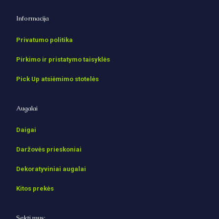
Informacija
Privatumo politika
Pirkimo ir pristatymo taisyklės
Pick Up atsiėmimo stotelės
Augalai
Daigai
Daržovės prieskoniai
Dekoratyviniai augalai
Kitos prekės
Sekti mus: