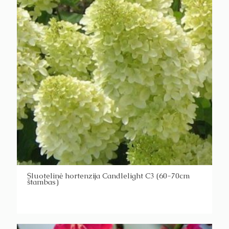
Šluotelinė hortenzija Candlelight C3 (60-70cm
štambas)