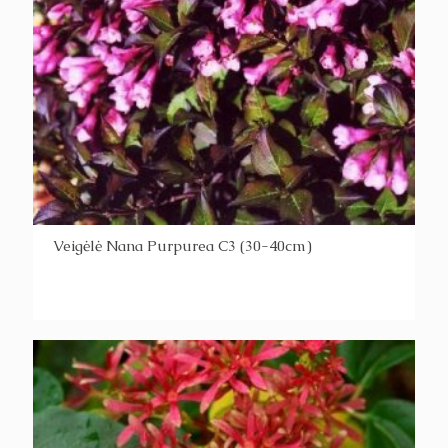
Veigėlė Nana Purpurea C3 (30-40cm)