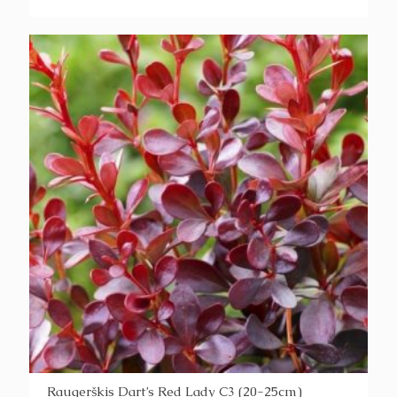
Raugerškis Dart’s Red Lady C3 (20-25cm)