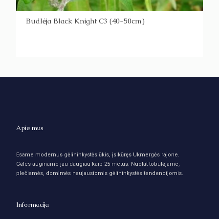
Budlėja Black Knight C3 (40-50cm)
Apie mus
Esame modernus gėlininkystės ūkis, įsikūręs Ukmergės rajone.
Gėles auginame jau daugiau kaip 25 metus. Nuolat tobulėjame,
plečiamės, domimės naujausiomis gėlininkystės tendencijomis.
Informacija