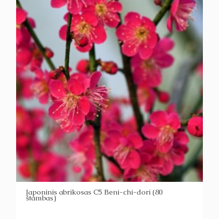
Japoninis abrikosas C5 Beni-chi-dori (80
štambas)