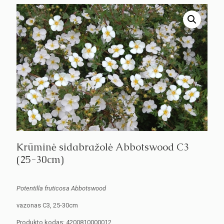
Krūminė sidabražolė Abbotswood C3
(25-30cm)
Potentilla fruticosa Abbotswood
vazonas C3, 25-30cm
Produkto kodas:
4200810000012