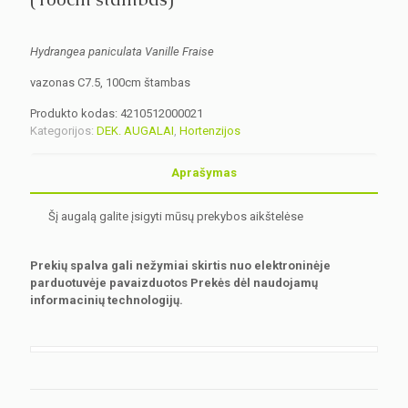
Hydrangea paniculata Vanille Fraise
vazonas C7.5, 100cm štambas
Produkto kodas:
4210512000021
Kategorijos:
DEK. AUGALAI
,
Hortenzijos
Aprašymas
Šį augalą galite įsigyti mūsų prekybos aikštelėse
Prekių spalva gali nežymiai skirtis nuo elektroninėje
parduotuvėje pavaizduotos Prekės dėl naudojamų
informacinių technologijų.