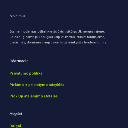
Apie mus
Esame modernus gėlininkystės ūkis, įsikūręs Ukmergės rajone.
Gėles auginame jau daugiau kaip 25 metus. Nuolat tobulėjame,
plečiamės, domimės naujausiomis gėlininkystės tendencijomis.
Informacija
Privatumo politika
Pirkimo ir pristatymo taisyklės
Pick Up atsiėmimo stotelės
Augalai
Daigai