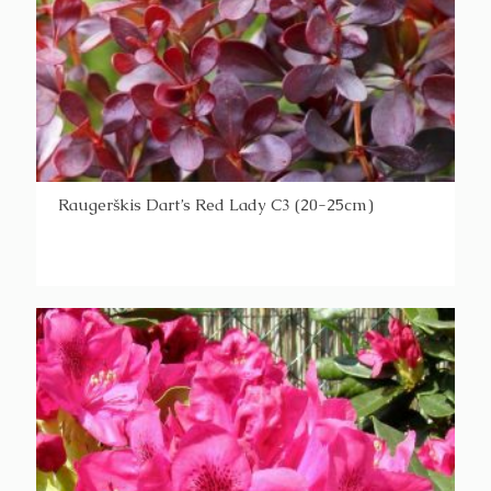
Raugerškis Dart’s Red Lady C3 (20-25cm)