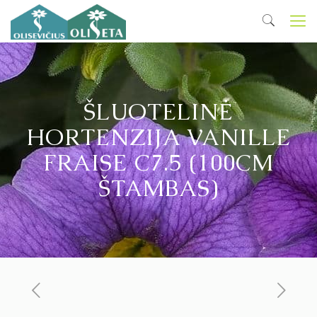
ŠLUOTELINĖ
HORTENZIJA VANILLE
FRAISE C7.5 (100CM
ŠTAMBAS)