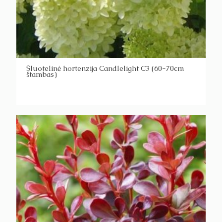
Šluotelinė hortenzija Candlelight C3 (60-70cm
štambas)