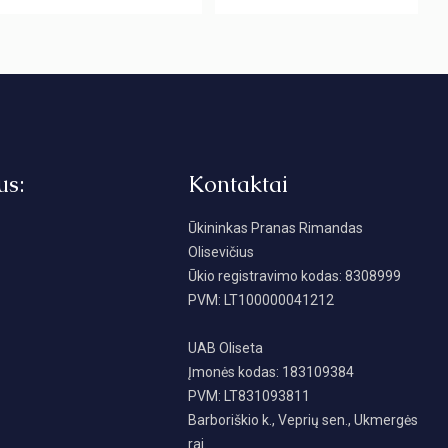
us:
Kontaktai
Ūkininkas Pranas Rimandas
Olisevičius
Ūkio registravimo kodas: 8308999
PVM: LT100000041212
UAB Oliseta
Įmonės kodas: 183109384
PVM: LT831093811
Barboriškio k., Veprių sen., Ukmergės
raj.