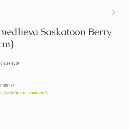
 medlieva Saskatoon Berry
cm)
toon Berry®
1000007
I
,
Vaiskrūmiai ir vaismedžiai