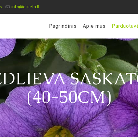
5
info@oliseta.lt
Pagrindinis
Apie mus
Parduotuv
EDLIEVA SASKAT
(40-50CM)