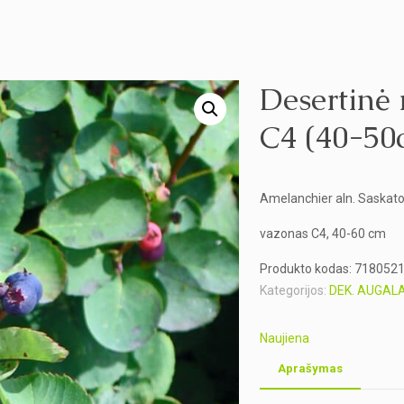
Desertinė
C4 (40-50
Amelanchier aln. Saska
vazonas C4, 40-60 cm
Produkto kodas:
718052
Kategorijos:
DEK. AUGALA
Naujiena
Aprašymas