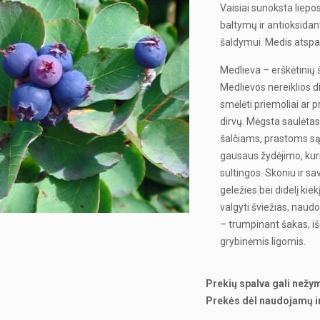
Vaisiai sunoksta liepo
baltymų ir antioksidant
šaldymui. Medis atspar
Medlieva – erškėtinių
Medlievos nereiklios d
smėlėti priemoliai ar 
dirvų. Mėgsta saulėtas 
šalčiams, prastoms są
gausaus žydėjimo, kuri
sultingos. Skoniu ir s
geležies bei didelį kie
valgyti šviežias, naud
– trumpinant šakas, iš
grybinėmis ligomis.
Prekių spalva gali nežy
Prekės dėl naudojamų i