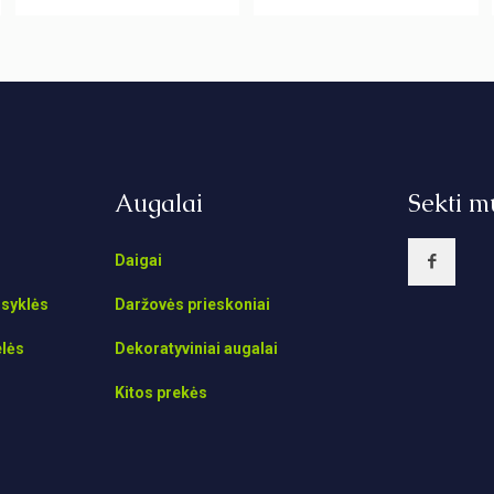
Augalai
Sekti m
Daigai
isyklės
Daržovės prieskoniai
elės
Dekoratyviniai augalai
Kitos prekės