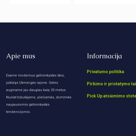
Apie mus
Informacija
Privatumo politika
Esame modernus gėlininkystės ūkis,
įsikūręs Ukmergės rajone. Gėles
Pirkimo ir pristatymo ta
auginame jau daugiau kaip 25 metus.
Pick Up atsiėmimo stot
Nuolat tobulėjame, plečiamės, domimės
naujausiomis gėlininkystės
tendencijomis.