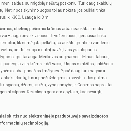
s mėn. saldūs, su migdolų riešutų poskoniu. Turi daug skaidulų,
ų. Net ir pos skynimo uogos toliau noksta, jos puikiai tinka
us iki -30C. Užauga iki 3 m.
 šeimos, obelinių pošeimio krūmas arba neaukštas medis.
irvai – auga beveik visuose dirvožemiuose, geriausiai tinka
priemoliai, tik nemėgsta pelkėtų, su aukštu gruntiniu vandeniu
vietas, bet toleruoja ir dalinį pavėsį. Jos yra atsparios
lygoms, greitai auga. Medlievos auginamos dėl nuostabaus,
s padengia visą krūmą ir dėl vaisių. Uogos minkštos, saldžios ir
avybėmis labai panašios į mėlynes. Ypač daug turi magnio ir
kį antioksidantų, turi ir priešuždegiminių savybių. Jas galima
oti uogienių, džemų, sulčių, vyno gamyboje. Genimos paprastai
genint silpnas. Reikalinga gera oro apytaka, kad nesirgtų
miai skirtis nuo elektroninėje parduotuvėje pavaizduotos
nformacinių technologijų.