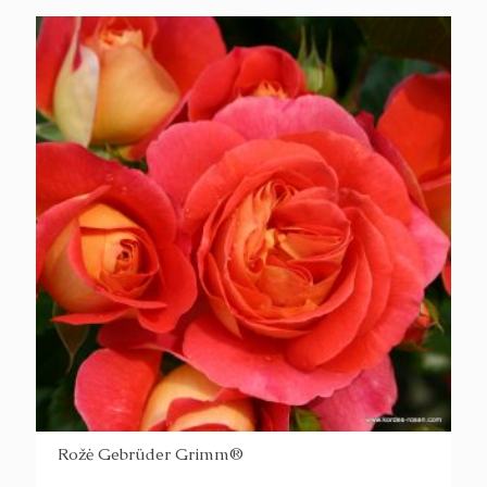
Rožė Gebrüder Grimm®