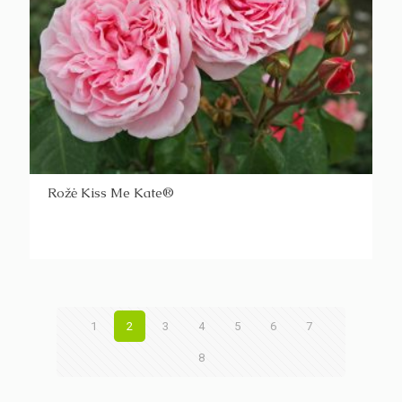
Rožė Kiss Me Kate®
1
2
3
4
5
6
7
8