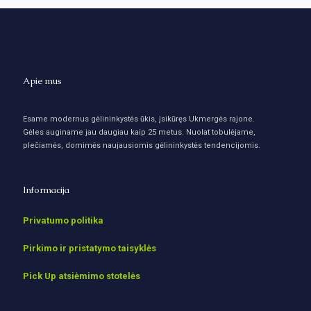
Apie mus
Esame modernus gėlininkystės ūkis, įsikūręs Ukmergės rajone.
Gėles auginame jau daugiau kaip 25 metus. Nuolat tobulėjame,
plečiamės, domimės naujausiomis gėlininkystės tendencijomis.
Informacija
Privatumo politika
Pirkimo ir pristatymo taisyklės
Pick Up atsiėmimo stotelės