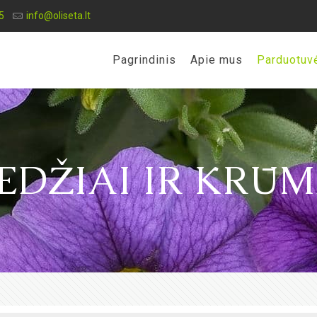
5
info@oliseta.lt
Pagrindinis
Apie mus
Parduotuv
EDŽIAI IR KRŪM