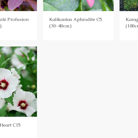
uolė Profusion
Kalikantas Aphrodite C5
Kara
)
(30-40cm)
(180c
 Heart C15