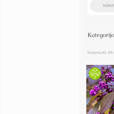
Products
search
Kategorij
Rodoma 85–89 i