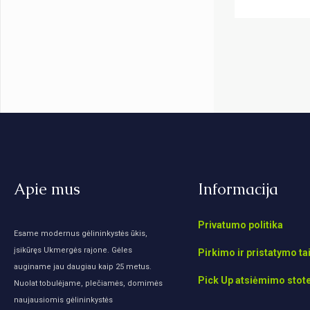
Apie mus
Informacija
Privatumo politika
Esame modernus gėlininkystės ūkis,
įsikūręs Ukmergės rajone. Gėles
Pirkimo ir pristatymo ta
auginame jau daugiau kaip 25 metus.
Pick Up atsiėmimo stot
Nuolat tobulėjame, plečiamės, domimės
naujausiomis gėlininkystės