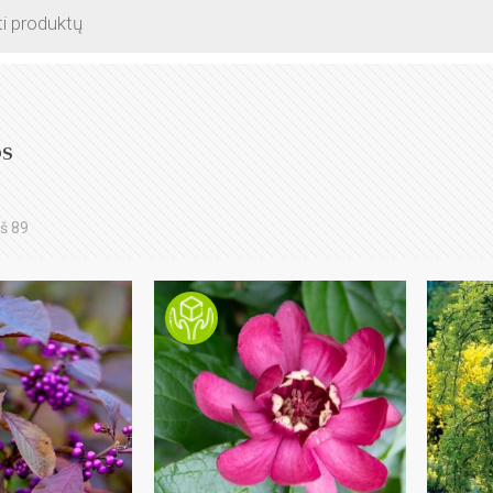
os
š 89