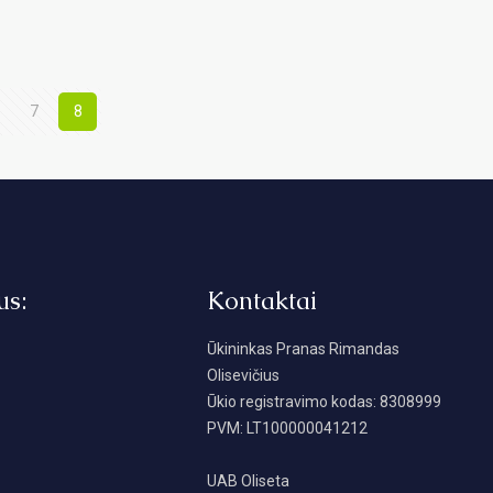
7
8
us:
Kontaktai
Ūkininkas Pranas Rimandas
Olisevičius
Ūkio registravimo kodas: 8308999
PVM: LT100000041212
UAB Oliseta