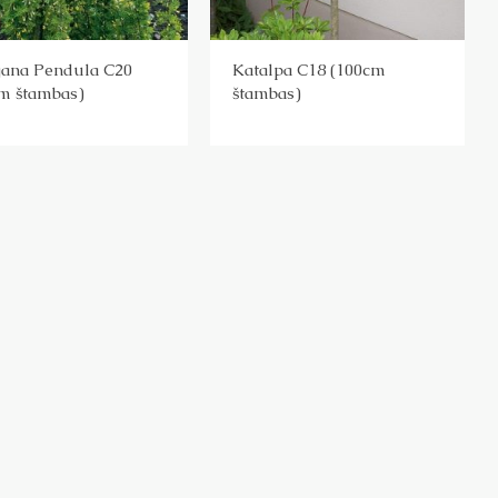
gana Pendula C20
Katalpa C18 (100cm
m štambas)
štambas)