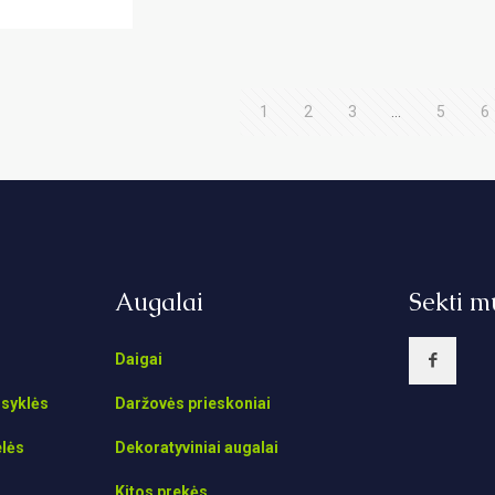
1
2
3
…
5
6
Augalai
Sekti m
Daigai
isyklės
Daržovės prieskoniai
elės
Dekoratyviniai augalai
Kitos prekės